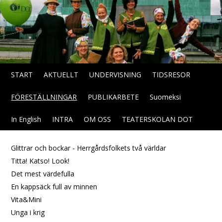
START
AKTUELLT
UNDERVISNING
TIDSRESOR
FÖRESTÄLLNINGAR
PUBLIKARBETE
Suomeksi
In English
INTRA
OM OSS
TEATERSKOLAN DOT
Glittrar och bockar - Herrgårdsfolkets två världar
Titta! Katso! Look!
Det mest värdefulla
En kappsäck full av minnen
Vita&Mini
Unga i krig