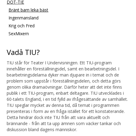
DOT-TIE
Bränt barn leka bäst
Ingenmansland
Krig och Fred
SexMixern
Vadå TIU?
TIU står för Teater I Undervisningen. Ett TIU-program
innehåller en föreställningsdel, samt en bearbetningsdel. I
bearbetningsdelarna dyker man djupare in i temat och de
problem som uppstår i föreställningsdelen, och detta görs
genom olika dramaövningar. Därför heter att det inte finns
publik i ett TIU-program, enbart deltagare. TIU utvecklades i
60-talets England, i en tid fylld av ifrågesättande av samhället.
TIU speglar mycket av denna tid, då temat i programmen
presenteras i form av en fråga istället för ett konstaterande.
Detta hindrar dock inte TIU från att vara aktuellt och
brännande - från att ta upp ämnen som väcker tankar och
diskussion bland dagens människor.