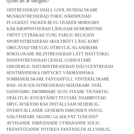
tycker att är viktigast?
OINTRESSERAD SNÄLL COOL HUNDÄLSKARE
MUSIKINTRESSERAD TOKIG HÅRDHUDAD
PLUGHÄST VACKER BLYG OSÄKER MORSGRIS
KÄR KROPPSFIXERAD LÅNGSAM HUMORISTISK
TRÖTT UTTRÅKAD TUNG FARLIG RELIGIÖS
SPORTINTRESSERAD SKOLTRÖTT LÅNG KORT
OBEGÅVAD TREVLIG OTREVLIG KLANDRARE
BOKSLUKARE BILINTRESSERAD LÄTT HÄSTTOKIG
DANSINTRESSERAD GENIAL GODISÄTARE
OHEDERLIG NATURINTRESSERAD SJÄLVCENTRERAD
HÖSTMÄNNISKA OMTYCKT VÅRMÄNNISKA
SOMMARÄLSKARE FANTASIFULL VINTERÄLSKARE
BAD- OCH SOLINTRESSERAD SKIDÅKARE SNÅL
OANSVARIG DRÖMMARE SLUG FIXARE TJUVAKTIG
OPÅLITLIG KVICKTÄNKT FESTARE SNABBFOTAD
K
DRYG AVSKYDD RA
INSTÄLLSAM HEDERLIG
ÖVERSVÄLLANDE GENERÖS INBUNDEN SNYGG
T
SJÄLVHATARE SKOJJIG GLADLYNT TUNGSIN
AVVISANDE INBJUDANDE UTMANANDE SOLIG
FRÅNSTÖTANDE NYFIKEN FANTASILÖS ALLVARLIG