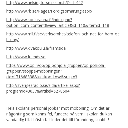
http://www.helsingforsmission.fi/?sid=442
http://www.rb.se/Pages/Fordigsomarung.aspx/
http://www.koulurauha.fi/index.php?
option=com_content&view=article&id=110&Itemid=118
http://www.mll.fi/se/verksamhet/telefon_och_nat_for_barn_oc
h_ung/
http://www.kivakoulu.fi/framsida
http://www.friends.se
https://www.op.fi/op/op-pohjola-gruppen/op-pohjola-
gruppen/stoppa-mobbningen?
cid=171668338&kielikoodi=sv&srcpl=3
http://sverigesradio.se/sida/artikel.aspx?
programid=3637&artikel=5278504
Hela skolans personal jobbar mot mobbning. Om det är
någonting som känns fel, fundera på vem i skolan du kan
vända dig till. I bästa fall leder det till förändring, snabbt!